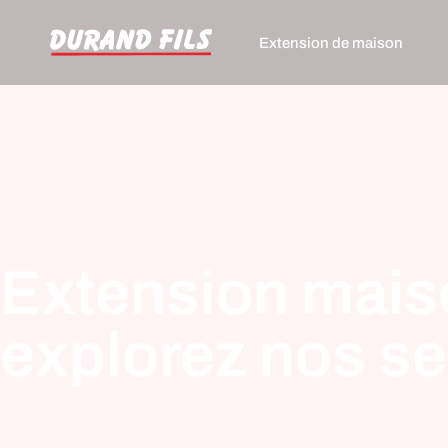
Extension de maison
Extension maiso
explorez nos se