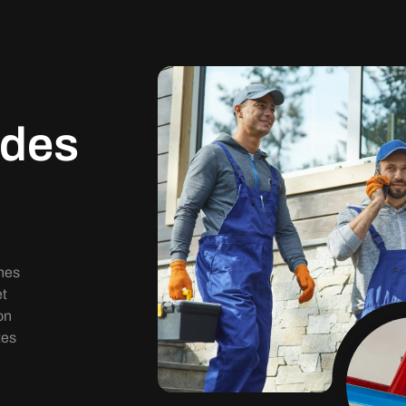
 des
ches
et
on
tes