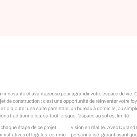
on innovante et avantageuse pour agrandir votre espace de vie.
et de construction ; c’est une opportunité de réinventer votre foye
 d’ajouter une suite parentale, un bureau à domicile, ou simple
ons traditionnelles, surtout lorsque l’espace au sol est limité.
s chaque étape de ce projet
ciez d’un accompagnement
inistratives et légales, comme
élévation soit non seulement