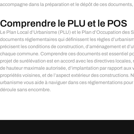
accompagne dans la préparation et le dépôt de ces documents, e
Comprendre le PLU et le POS
Le Plan Local d’Urbanisme (PLU) et le Plan d’Occupation des 
documents réglementaires qui définissent les règles d’urbanisme
précisent les conditions de construction, d’aménagement et d’ut
chaque commune. Comprendre ces documents est essentiel pou
projet de surélévation est en accord avec les directives locale
de hauteur maximale autorisée, d’implantation par rapport aux 
propriétés voisines, et de l’aspect extérieur des constructions. 
urbanisme vous aide à naviguer dans ces réglementations pour q
déroule sans encombre.