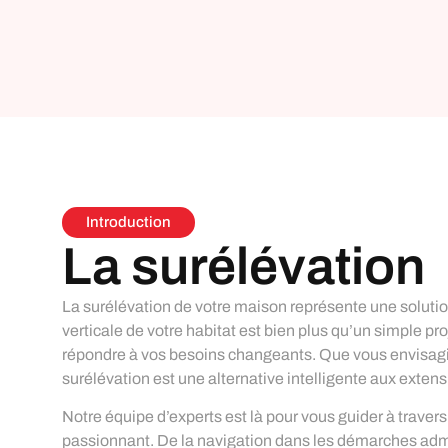
Introduction
La surélévation
La surélévation de votre maison représente une soluti
verticale de votre habitat est bien plus qu’un simple proj
répondre à vos besoins changeants. Que vous envisagiez
surélévation est une alternative intelligente aux extensi
Notre équipe d’experts est là pour vous guider à traver
vision en réalité. Avec Durand Fils, vous bénéfi
passionnant. De la navigation dans les démarches adm
personnalisé, garantissant que votre projet de sur