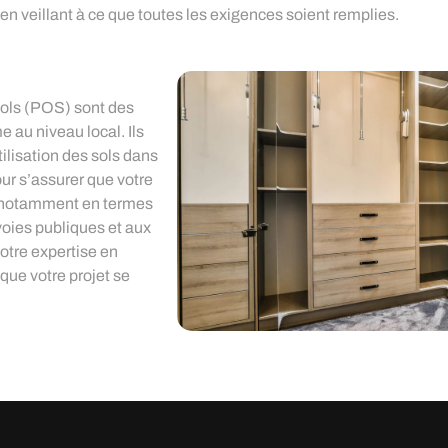
n veillant à ce que toutes les exigences soient remplies.
Sols (POS) sont des
 au niveau local. Ils
ilisation des sols dans
r s’assurer que votre
s, notamment en termes
voies publiques et aux
Notre expertise en
ue votre projet se