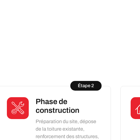
Étape 2
Phase de
construction
Préparation du site, dépose
de la toiture existante,
renforcement des structures,