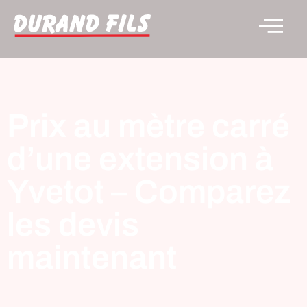
Prix au mètre carré
d’une extension à
Yvetot – Comparez
les devis
maintenant