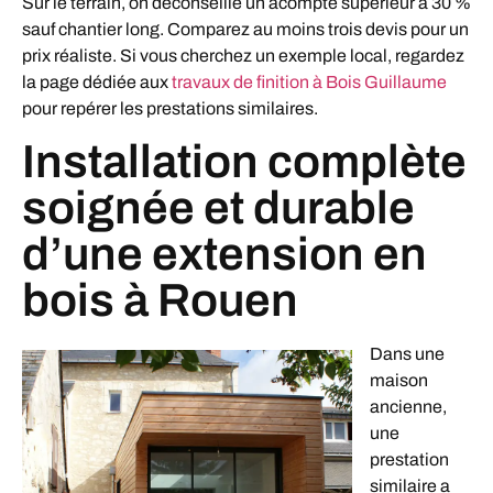
Sur le terrain, on déconseille un acompte supérieur à 30 %
sauf chantier long. Comparez au moins trois devis pour un
prix réaliste. Si vous cherchez un exemple local, regardez
la page dédiée aux
travaux de finition à Bois Guillaume
pour repérer les prestations similaires.
Installation complète
soignée et durable
d’une extension en
bois à Rouen
Dans une
maison
ancienne,
une
prestation
similaire a