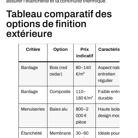
assurer l’étanchéité et la continuité thermique.
Tableau comparatif des
options de finition
extérieure
Critère
Option
Prix
Caractéristique
indicatif
Bardage
Bois (red
80–140
Aspect naturel,
cedar)
€/m²
entretien
régulier
Bardage
Composite
110–
Faible entretien,
180 €/m²
durable
Menuiseries
Baies alu
800–2
Haute isolation,
000 €
design moderne
pièce
Étanchéité
Membrane
30–60
Idéale pour