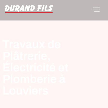
Travaux de
Plâtrerie,
Électricité et
Plomberie à
Louviers