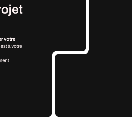
rojet
r votre
est à votre
ment