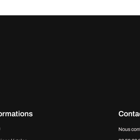
formations
Conta
U
Nous con