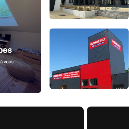
apes
 à vous