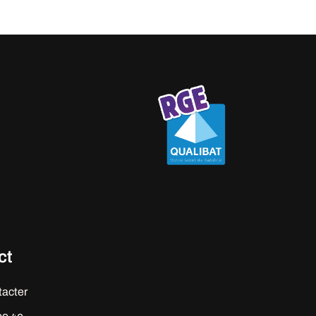
ct
tacter