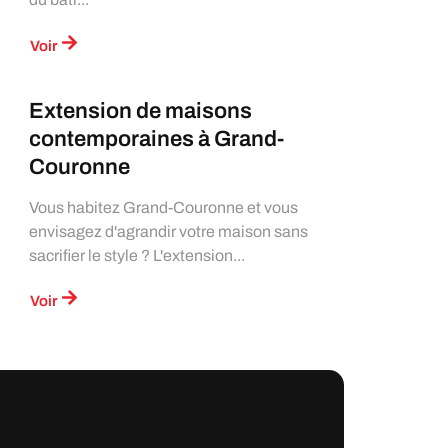
Voir
Extension de maisons
contemporaines à Grand-
Couronne
Vous habitez Grand-Couronne et vous
envisagez d'agrandir votre maison sans
sacrifier le style ? L'extension...
Voir