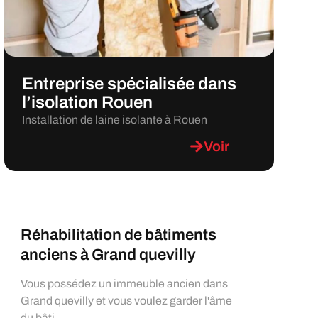
Entreprise spécialisée dans
l’isolation Rouen
Installation de laine isolante à Rouen
Voir
Réhabilitation de bâtiments
anciens à Grand quevilly
Vous possédez un immeuble ancien dans
Grand quevilly et vous voulez garder l'âme
du bâti...