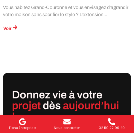
Vous habitez Grand-Couronne et vous envisagez d'agrandir
votre maison sans sacrifier le style ? L'extension...
Voir
Donnez vie à votre
projet
dès
aujourd’hui
!
Fiche Entreprise
Nous contacter
02 59 22 99 40
Que vous souhaitiez
agrandir votre maison,