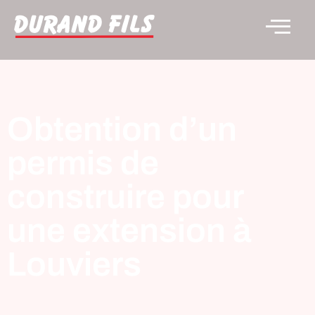
Obtention d’un
permis de
construire pour
une extension à
Louviers