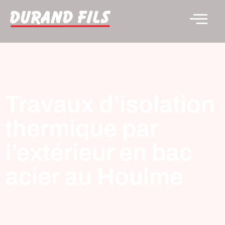
Travaux d’isolation
thermique par
l’extérieur en bac
acier au Houlme