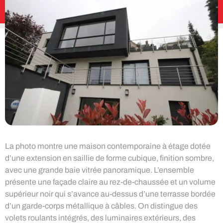
La photo montre une maison contemporaine à étage dotée
d’une extension en saillie de forme cubique, finition sombre,
avec une grande baie vitrée panoramique. L’ensemble
présente une façade claire au rez-de-chaussée et un volume
supérieur noir qui s’avance au-dessus d’une terrasse bordée
d’un garde-corps métallique à câbles. On distingue des
volets roulants intégrés, des luminaires extérieurs, des