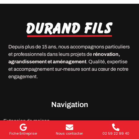
Depuis plus de 15 ans, nous accompagnons particuliers
et professionnels dans leurs projets de
rénovation,
agrandissement et aménagement
. Qualité, expertise
et accompagnement sur-mesure sont au cœur de notre
engagement.
Navigation
Extension de maison
Rénovation de maison
Fiche Entreprise
Nous contacter
02 59 22 99 40