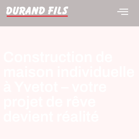
Construction de
maison individuelle
à Yvetot – votre
projet de rêve
devient réalité