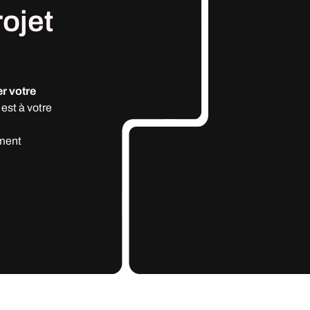
rojet
r votre
est à votre
ment