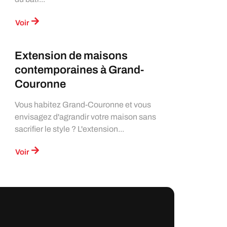
Voir
Extension de maisons
contemporaines à Grand-
Couronne
Vous habitez Grand-Couronne et vous
envisagez d'agrandir votre maison sans
sacrifier le style ? L'extension...
Voir