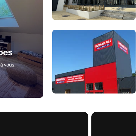
apes
 à vous