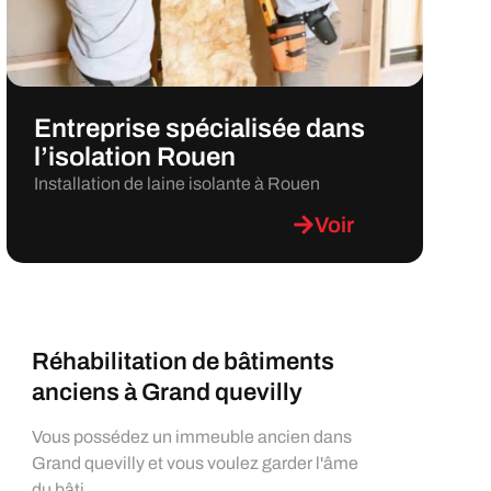
Entreprise spécialisée dans
l’isolation Rouen
Installation de laine isolante à Rouen
Voir
Réhabilitation de bâtiments
anciens à Grand quevilly
Vous possédez un immeuble ancien dans
Grand quevilly et vous voulez garder l'âme
du bâti...