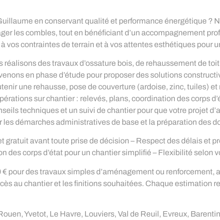
Guillaume en conservant qualité et performance énergétique ? No
ager les combles, tout en bénéficiant d’un accompagnement profe
vos contraintes de terrain et à vos attentes esthétiques pour un
nous réalisons des travaux d’ossature bois, de rehaussement de t
rvenons en phase d’étude pour proposer des solutions constructi
nir une rehausse, pose de couverture (ardoise, zinc, tuiles) et
rations sur chantier : relevés, plans, coordination des corps d’ét
seils techniques et un suivi de chantier pour que votre projet 
es démarches administratives de base et la préparation des d
et gratuit avant toute prise de décision – Respect des délais et p
 des corps d’état pour un chantier simplifié – Flexibilité selon 
00 € pour des travaux simples d’aménagement ou renforcement, a
accès au chantier et les finitions souhaitées. Chaque estimation r
Rouen, Yvetot, Le Havre, Louviers, Val de Reuil, Evreux, Barent