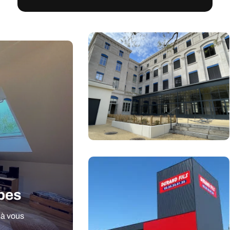
apes
 à vous