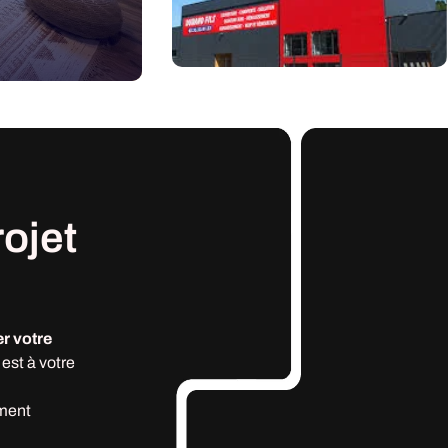
rojet
r votre
est à votre
ment