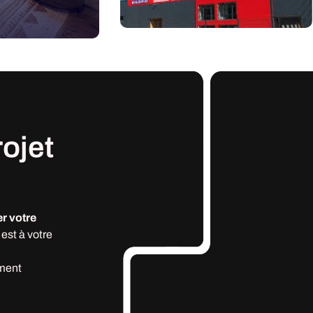
rojet
r votre
est à votre
ment