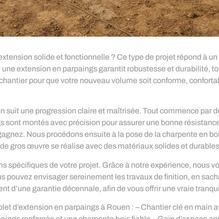
tension solide et fonctionnelle ? Ce type de projet répond à un
une extension en parpaings garantit robustesse et durabilité, t
hantier pour que votre nouveau volume soit conforme, confortab
n suit une progression claire et maîtrisée. Tout commence par 
ngs sont montés avec précision pour assurer une bonne résistance
gnez. Nous procédons ensuite à la pose de la charpente en bois, 
e de gros œuvre se réalise avec des matériaux solides et durables
s spécifiques de votre projet. Grâce à notre expérience, nous vo
us pouvez envisager sereinement les travaux de finition, en sach
 d’une garantie décennale, afin de vous offrir une vraie tranquill
let d’extension en parpaings à Rouen : – Chantier clé en main a
paings renforcée et une charpente bois fiable – Gain d’espace appr