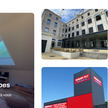
apes
 à vous