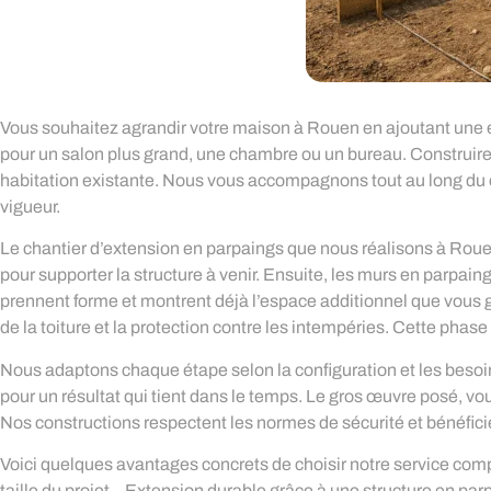
Vous souhaitez agrandir votre maison à Rouen en ajoutant une ex
pour un salon plus grand, une chambre ou un bureau. Construire 
habitation existante. Nous vous accompagnons tout au long du c
vigueur.
Le chantier d’extension en parpaings que nous réalisons à Roue
pour supporter la structure à venir. Ensuite, les murs en parpai
prennent forme et montrent déjà l’espace additionnel que vous ga
de la toiture et la protection contre les intempéries. Cette phas
Nous adaptons chaque étape selon la configuration et les besoin
pour un résultat qui tient dans le temps. Le gros œuvre posé, vo
Nos constructions respectent les normes de sécurité et bénéficient
Voici quelques avantages concrets de choisir notre service comp
taille du projet – Extension durable grâce à une structure en par