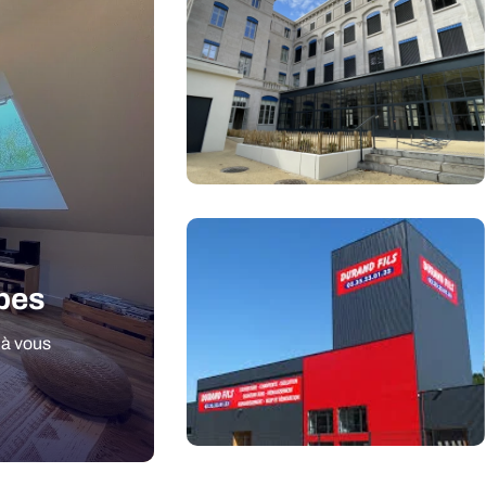
apes
 à vous