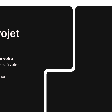
rojet
r votre
est à votre
ment