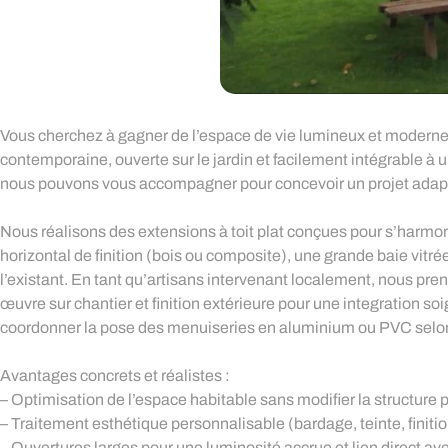
Vous cherchez à gagner de l’espace de vie lumineux et moderne p
contemporaine, ouverte sur le jardin et facilement intégrable à 
nous pouvons vous accompagner pour concevoir un projet adapté
Nous réalisons des extensions à toit plat conçues pour s’harmo
horizontal de finition (bois ou composite), une grande baie vitré
l’existant. En tant qu’artisans intervenant localement, nous p
œuvre sur chantier et finition extérieure pour une integration s
coordonner la pose des menuiseries en aluminium ou PVC selon
Avantages concrets et réalistes :
– Optimisation de l’espace habitable sans modifier la structure p
– Traitement esthétique personnalisable (bardage, teinte, finiti
– Ouvertures larges pour une luminosité accrue et lien direct ave