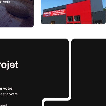
 à vous
rojet
r votre
est à votre
ment