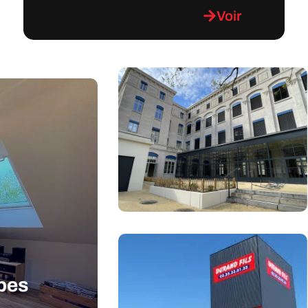
Voir
apes