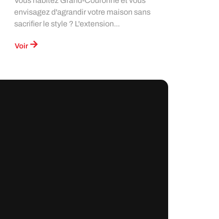
Vous habitez Grand-Couronne et vous
envisagez d'agrandir votre maison sans
sacrifier le style ? L'extension...
Voir