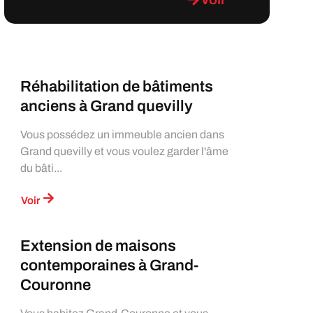
Réhabilitation de bâtiments
anciens à Grand quevilly
Vous possédez un immeuble ancien dans
Grand quevilly et vous voulez garder l'âme
du bâti...
Voir
Extension de maisons
contemporaines à Grand-
Couronne