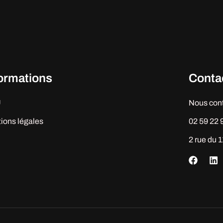
formations
Conta
U
Nous con
ions légales
02 59 22 
2 rue du 