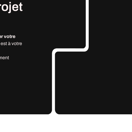
rojet
r votre
est à votre
ment