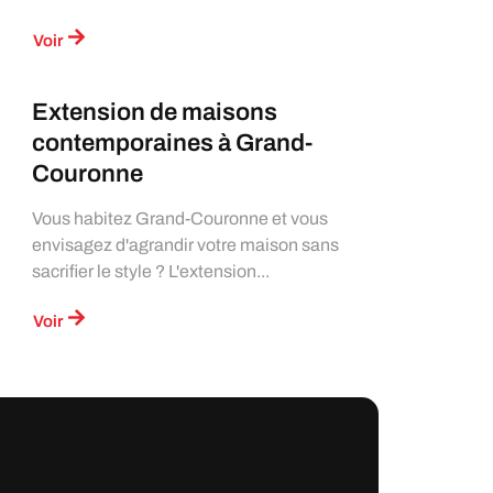
Voir
Extension de maisons
contemporaines à Grand-
Couronne
Vous habitez Grand-Couronne et vous
envisagez d'agrandir votre maison sans
sacrifier le style ? L'extension...
Voir