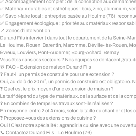
✅ Accompagnement complet : de la conception aux démarches ad
✅ Matériaux durables et esthétiques : bois, zinc, aluminium, ve
✅ Savoir-faire local : entreprise basée au Houlme (76), reconnue 
✅ Engagement écologique : priorités aux matériaux responsables
📍 Zones d’intervention
Durand Fils intervient dans tout le département de la Seine-Mari
Le Houlme, Rouen, Barentin, Maromme, Déville-lès-Rouen, Mont
Évreux, Louviers, Pont-Audemer, Bourg-Achard, Bernay
Vous êtes dans ces secteurs ? Nos équipes se déplacent gratuite
💬 FAQ – Extension de maison Durand Fils
❓ Faut-il un permis de construire pour une extension ?
Oui, au-delà de 20 m², un permis de construire est obligatoire. 
❓ Quel est le prix moyen d’une extension de maison ?
Le tarif dépend du type de matériaux, de la surface et de la compl
❓ En combien de temps les travaux sont-ils réalisés ?
En moyenne, entre 2 et 4 mois, selon la taille du chantier et les
❓ Proposez-vous des extensions de cuisine ?
Oui ! C’est notre spécialité : agrandir la cuisine avec une ouvertur
📞 Contactez Durand Fils – Le Houlme (76)