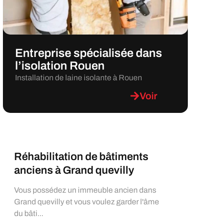
Entreprise spécialisée dans
l’isolation Rouen
Installation de laine isolante à Rouen
Voir
Réhabilitation de bâtiments
anciens à Grand quevilly
Vous possédez un immeuble ancien dans
Grand quevilly et vous voulez garder l'âme
du bâti...