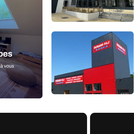
apes
 à vous