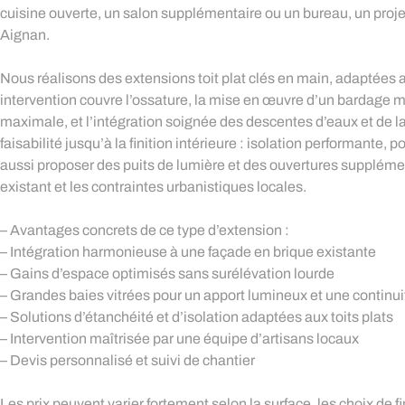
cuisine ouverte, un salon supplémentaire ou un bureau, un proj
Aignan.
Nous réalisons des extensions toit plat clés en main, adaptée
intervention couvre l’ossature, la mise en œuvre d’un bardage mé
maximale, et l’intégration soignée des descentes d’eaux et de l
faisabilité jusqu’à la finition intérieure : isolation performan
aussi proposer des puits de lumière et des ouvertures supplément
existant et les contraintes urbanistiques locales.
– Avantages concrets de ce type d’extension :
– Intégration harmonieuse à une façade en brique existante
– Gains d’espace optimisés sans surélévation lourde
– Grandes baies vitrées pour un apport lumineux et une continuit
– Solutions d’étanchéité et d’isolation adaptées aux toits plats
– Intervention maîtrisée par une équipe d’artisans locaux
– Devis personnalisé et suivi de chantier
Les prix peuvent varier fortement selon la surface, les choix de fi