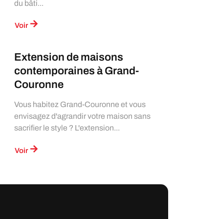
du bâti...
Voir
Extension de maisons
contemporaines à Grand-
Couronne
Vous habitez Grand-Couronne et vous
envisagez d'agrandir votre maison sans
sacrifier le style ? L'extension...
Voir