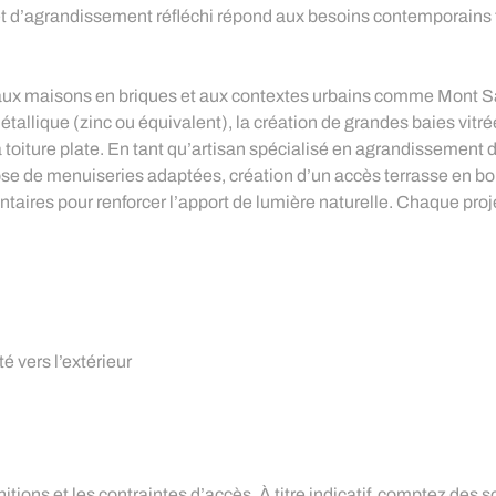
et d’agrandissement réfléchi répond aux besoins contemporains t
s aux maisons en briques et aux contextes urbains comme Mont S
tallique (zinc ou équivalent), la création de grandes baies vitr
a toiture plate. En tant qu’artisan spécialisé en agrandissement
te, pose de menuiseries adaptées, création d’un accès terrasse en
aires pour renforcer l’apport de lumière naturelle. Chaque projet
é vers l’extérieur
nitions et les contraintes d’accès. À titre indicatif, comptez des s