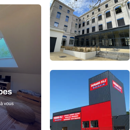
apes
 à vous