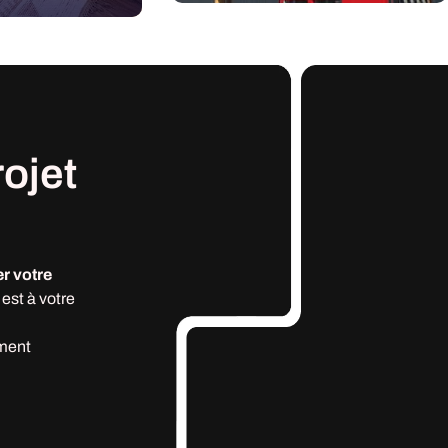
rojet
r votre
est à votre
ment