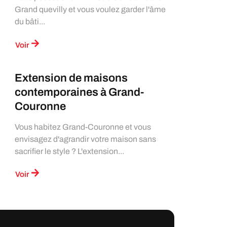
Grand quevilly et vous voulez garder l'âme
du bâti...
Voir
Extension de maisons
contemporaines à Grand-
Couronne
Vous habitez Grand-Couronne et vous
envisagez d'agrandir votre maison sans
sacrifier le style ? L'extension...
Voir