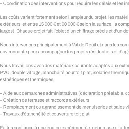
– Coordination des interventions pour réduire les délais et les 
Les coûts varient fortement selon l’ampleur du projet, les maté
extérieurs, et entre 15 000 € et 60 000 € selon la surface, la co
larges). Chaque projet fait l’objet d’un chiffrage précis et d’un d
Nous intervenons principalement à Val de Reuil et dans les com
environnante pour accompagner les projets résidentiels et d’a
Nous travaillons avec des matériaux courants adaptés aux exte
PVC, double vitrage, étanchéité pour toit plat, isolation thermi
esthétiques et thermiques.
– Aide aux démarches administratives (déclaration préalable, c
– Création de terrasse et raccords extérieurs
– Remplacement ou agrandissement de menuiseries et baies vi
– Travaux d’étanchéité et couverture toit plat
Faites confiance à une équipe expérimentée, rigoureuse et atten