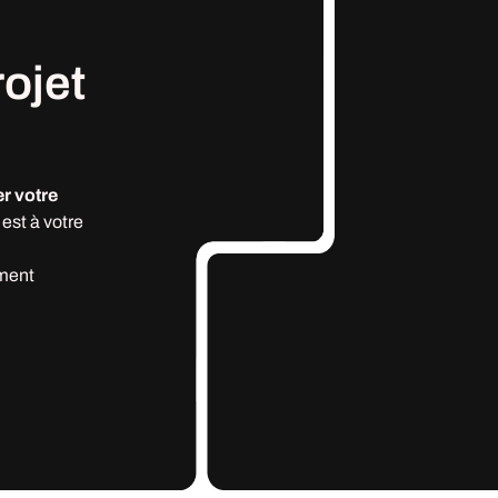
rojet
r votre
est à votre
ment