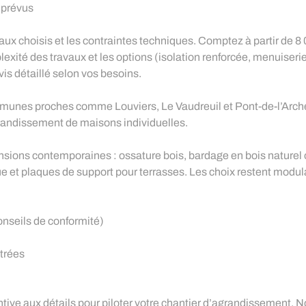
imprévus
riaux choisis et les contraintes techniques. Comptez à partir d
mplexité des travaux et les options (isolation renforcée, menuise
evis détaillé selon vos besoins.
munes proches comme Louviers, Le Vaudreuil et Pont-de-l’Arche.
grandissement de maisons individuelles.
nsions contemporaines : ossature bois, bardage en bois nature
que et plaques de support pour terrasses. Les choix restent modu
onseils de conformité)
trées
tive aux détails pour piloter votre chantier d’agrandissement. N