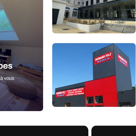
apes
 à vous